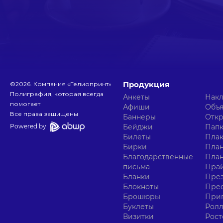
Продукция
©
2026
. Компания «Гелиопринт»
Полиграфия, которая всегда
Анкеты
Нак
помогает
Афиши
Объ
Все права защищены
Баннеры
Отк
Powered by
Бейджи
Пап
Билеты
Пла
Бирки
План
Благодарственные
Пла
письма
Прай
Бланки
Пре
Блокноты
Прес
Брошюры
При
Буклеты
Ролл
Визитки
Рост