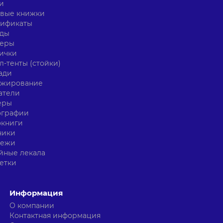
и
овые книжки
тификаты
нды
керы
ички
л-тенты (стойки)
ади
ажирование
атели
еры
ографии
окниги
ники
тежи
йные лекала
етки
Информация
О компании
Контактная информация