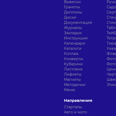
Вывески
Ручк
Грамоты
Сад
Дипломы
Сер
Диски
Сте
Документация
Сти
Журналы
Табл
Закладки
Тейб
Инструкции
Тетр
Календари
Тир
Каталоги
Указ
Коллаж
Фла
Конверты
Фот
Кубарики
Фот
Листовки
Цен
Лифлеты
Чер
Магниты
Шве
Методички
Этик
Меню
Направления
Стартапы
Авто и мото