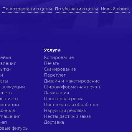
По возрастанию цены
По убыванию цены
Новый поиск
Услуги
лейки
Копирование
явления
Печать
рытки
Сканирование
ки
Переплет
каты
Дизайн и макетирование
 эвакуации
Широкоформатная печать
ншеты
Ламинация
с-листы
Плоттерная резка
зентации
Постпечатная обработка
с-волл
Наружная реклама
глашения
Нестандартный заказ
-ап
Доставка
овые фигуры