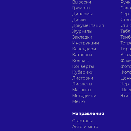
Вывески
Ручк
Грамоты
Сад
Дипломы
Сер
Диски
Сте
Документация
Сти
Журналы
Табл
Закладки
Тейб
Инструкции
Тетр
Календари
Тир
Каталоги
Указ
Коллаж
Фла
Конверты
Фот
Кубарики
Фот
Листовки
Цен
Лифлеты
Чер
Магниты
Шве
Методички
Этик
Меню
Направления
Стартапы
Авто и мото