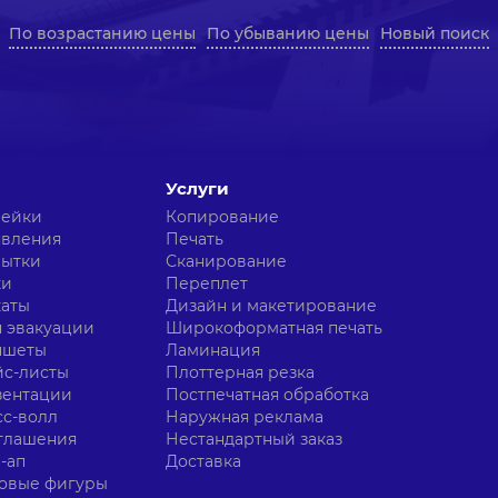
По возрастанию цены
По убыванию цены
Новый поиск
Услуги
лейки
Копирование
явления
Печать
рытки
Сканирование
ки
Переплет
каты
Дизайн и макетирование
 эвакуации
Широкоформатная печать
ншеты
Ламинация
с-листы
Плоттерная резка
зентации
Постпечатная обработка
с-волл
Наружная реклама
глашения
Нестандартный заказ
-ап
Доставка
овые фигуры