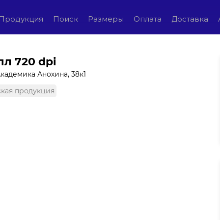
Продукция
Поиск
Размеры
Оплата
Доставка
лл 720 dpi
Академика Анохина, 38к1
кая продукция