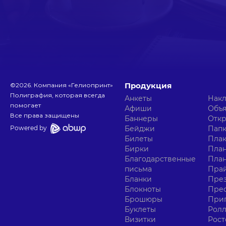
Продукция
©
2026
. Компания «Гелиопринт»
Полиграфия, которая всегда
Анкеты
Нак
помогает
Афиши
Объ
Все права защищены
Баннеры
Отк
Powered by
Бейджи
Пап
Билеты
Пла
Бирки
План
Благодарственные
Пла
письма
Прай
Бланки
Пре
Блокноты
Прес
Брошюры
При
Буклеты
Ролл
Визитки
Рост