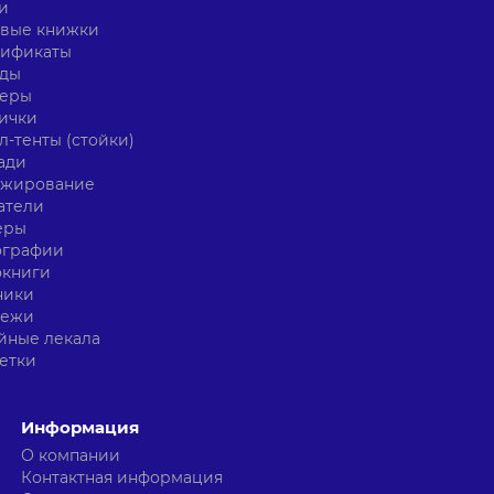
и
овые книжки
тификаты
нды
керы
ички
л-тенты (стойки)
ади
ажирование
атели
еры
ографии
окниги
ники
тежи
йные лекала
етки
Информация
О компании
Контактная информация