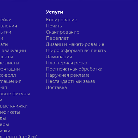
Услуги
лейки
Копирование
явления
Печать
рытки
Сканирование
ки
Переплет
каты
Дизайн и макетирование
 эвакуации
Широкоформатная печать
ншеты
Ламинация
с-листы
Плоттерная резка
зентации
Постпечатная обработка
с-волл
Наружная реклама
глашения
Нестандартный заказ
-ап
Доставка
овые фигуры
и
овые книжки
тификаты
нды
керы
ички
л-тенты (стойки)