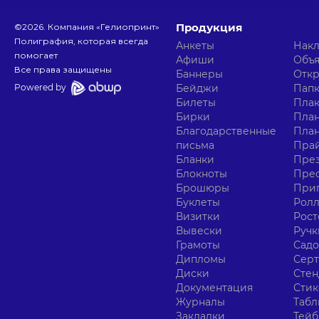
Продукция
©
2026
. Компания «Гелиопринт»
Полиграфия, которая всегда
Анкеты
Нак
помогает
Афиши
Объ
Все права защищены
Баннеры
Отк
Powered by
Бейджи
Пап
Билеты
Пла
Бирки
План
Благодарственные
Пла
письма
Прай
Бланки
Пре
Блокноты
Прес
Брошюры
При
Буклеты
Ролл
Визитки
Рост
Вывески
Ручк
Грамоты
Сад
Дипломы
Сер
Диски
Сте
Документация
Сти
Журналы
Табл
Закладки
Тейб