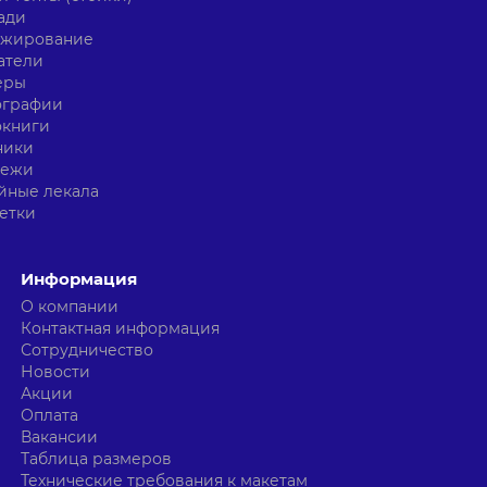
ади
ажирование
атели
еры
ографии
окниги
ники
тежи
йные лекала
етки
Информация
О компании
Контактная информация
Сотрудничество
Новости
Акции
Оплата
Вакансии
Таблица размеров
Технические требования к макетам