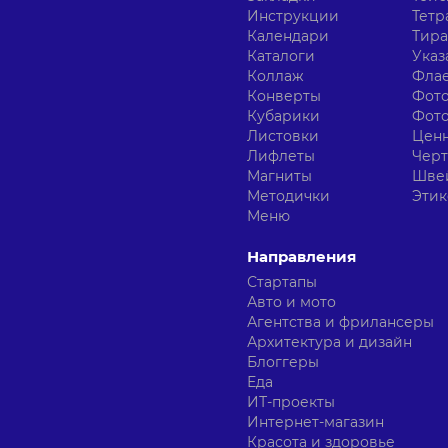
Инструкции
Тетр
Календари
Тир
Каталоги
Указ
Коллаж
Фла
Конверты
Фот
Кубарики
Фот
Листовки
Цен
Лифлеты
Чер
Магниты
Шве
Методички
Этик
Меню
Направления
Стартапы
Авто и мото
Агентства и фрилансеры
Архитектура и дизайн
Блоггеры
Еда
ИТ-проекты
Интернет-магазин
Красота и здоровье